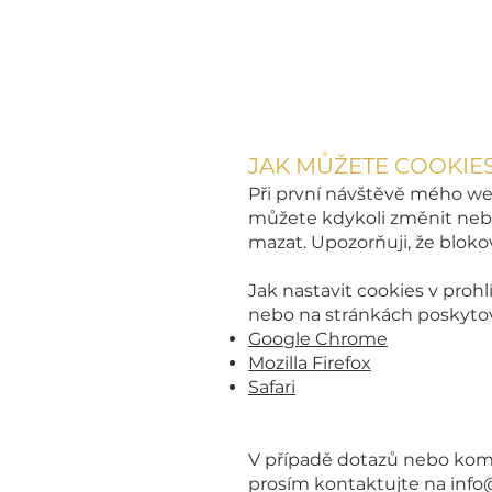
https://policies.google.com
JAK MŮŽETE COOKIE
Při první návštěvě mého we
můžete kdykoli změnit nebo
mazat. Upozorňuji, že blok
Jak nastavit cookies v proh
nebo na stránkách poskytov
Google Chrome
Mozilla Firefox
Safari
V případě dotazů nebo kome
prosím kontaktujte na
info