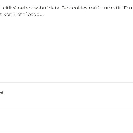
 citlivá nebo osobní data. Do cookies můžu umístit ID u
t konkrétní osobu.
tické)
í neanonymních statistik o používání webu. Zpracovatelem dat 
le LLC. Další informace naleznete na Google Analytics-Prohláše
ty.google/privacy/
 videa. Další informace naleznete na Youtube-Prohlášení o och