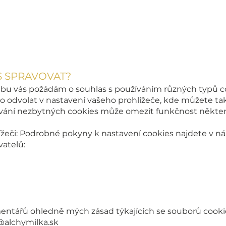
/privacy
S SPRAVOVAT?
bu vás požádám o souhlas s používáním různých typů co
 odvolat v nastavení vašeho prohlížeče, kde můžete ta
ování nezbytných cookies může omezit funkčnost někter
lížeči: Podrobné pokyny k nastavení cookies najdete v 
atelů:
ntářů ohledně mých zásad týkajících se souborů cooki
@alchymilka.sk