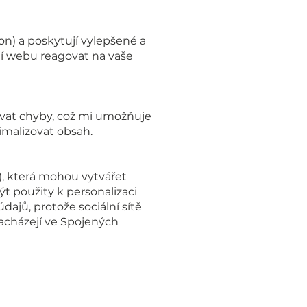
on) a poskytují vylepšené a
ají webu reagovat na vaše
ovat chyby, což mi umožňuje
imalizovat obsah.
), která mohou vytvářet
t použity k personalizaci
dajů, protože sociální sítě
acházejí ve Spojených