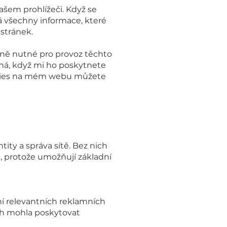
šem prohlížeči. Když se
ká všechny informace, které
 stránek.
tně nutné pro provoz těchto
čná, když mi ho poskytnete
ookies na mém webu můžete
tity a správa sítě. Bez nich
, protože umožňují základní
ní relevantních reklamních
ch mohla poskytovat