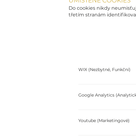
UMÍSTĚNÉ COOKIES
Do cookies nikdy neumisťuji
třetím stranám identifikova
Cokies
WIX (Nezbytné, Funkční)
Google Analytics (Analy
Služba slouží ke generován
cookies je společnost Goog
Youtube (Marketingové)
údajů https://business.safe
Používáme pro zobrazování