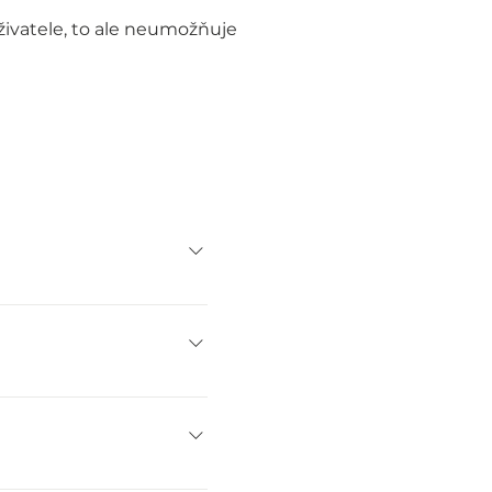
živatele, to ale neumožňuje
získaných na základě
ní o ochraně osobních
raně osobních údajů