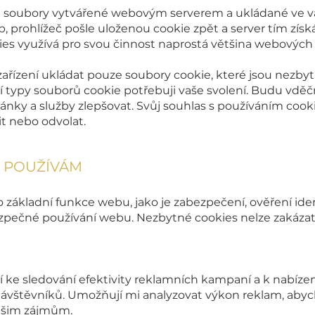
é soubory vytvářené webovým serverem a ukládané ve va
b, prohlížeč pošle uloženou cookie zpět a server tím zís
okies využívá pro svou činnost naprostá většina webových
řízení ukládat pouze soubory cookie, které jsou nezby
í typy souborů cookie potřebuji vaše svolení. Budu vdě
ánky a služby zlepšovat. Svůj souhlas s používáním c
t nebo odvolat.
É POUŽÍVÁM
o základní funkce webu, jako je zabezpečení, ověření iden
ezpečné používání webu. Nezbytné cookies nelze zakázat
 ke sledování efektivity reklamních kampaní a k nabíze
ávštěvníků. Umožňují mi analyzovat výkon reklam, aby
vašim zájmům.