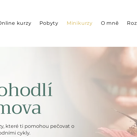
Online kurzy
Pobyty
Minikurzy
O mně
Roz
ohodlí
omova
rzy, které ti pomohou pečovat o
rodními cykly.