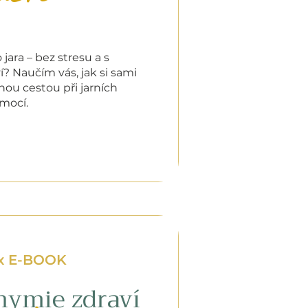
jara – bez stresu a s
í? Naučím vás, jak si sami
nou cestou při jarních
emocí.
x E-BOOK
hymie zdraví