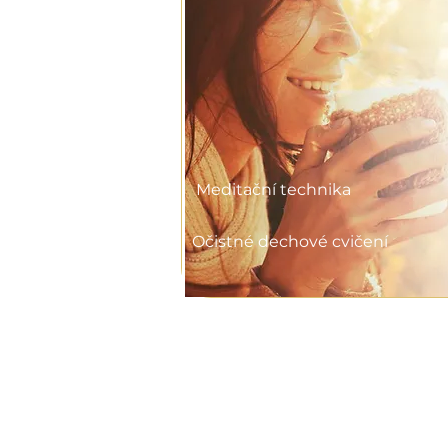
Meditační technika
Očistné dechové cvičení