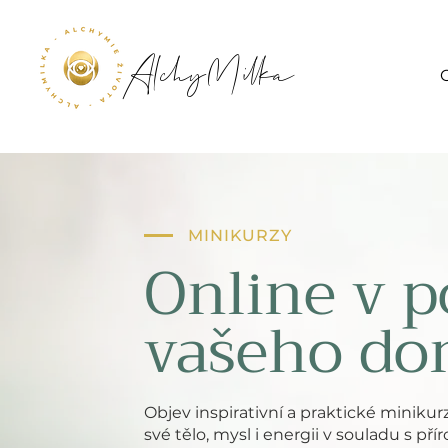
AlchyMilka
MINIKURZY
Online v p
vašeho d
Objev inspirativní a praktické miniku
své tělo, mysl i energii v souladu s pří