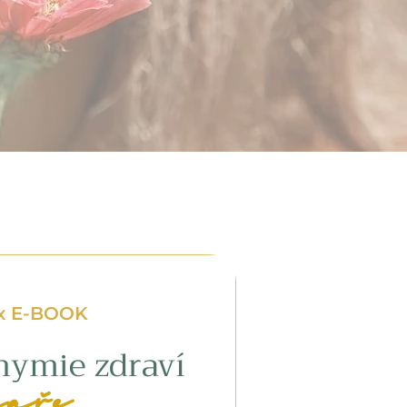
x E-BOOK
hymie zdraví
jaře