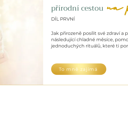
na 
přírodní cestou
DÍL PRVNÍ
Jak přirozeně posílit své zdraví a 
následující chladné měsíce, pomo
jednoduchých rituálů, které ti pom
To mně zajímá