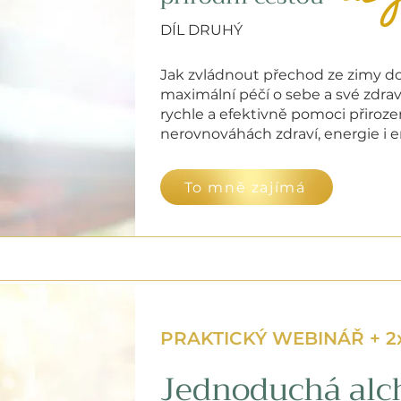
DÍL DRUHÝ
Jak zvládnout přechod ze zimy do 
maximální péčí o sebe a své zdrav
rychle a efektivně pomoci přiroze
nerovnováhách zdraví, energie i 
To mně zajímá
PRAKTICKÝ WEBINÁŘ + 2
Jednoduchá alc