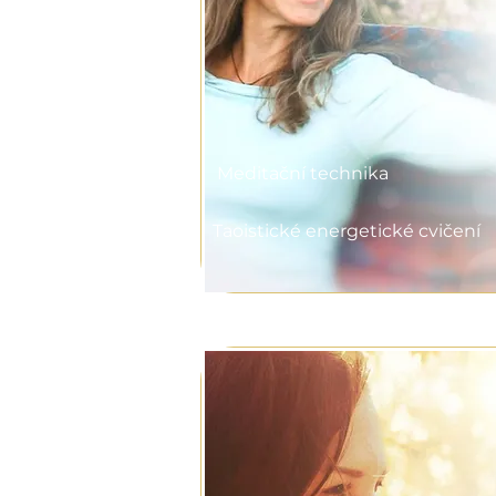
Meditační technika
Taoistické energetické cvičení