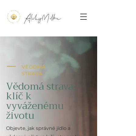
AlchyMilka
VĚDOMÁ
STRAVA
Vědomá strava:
klíč k
vyváženému
životu
Objevte, jak správné jídlo a