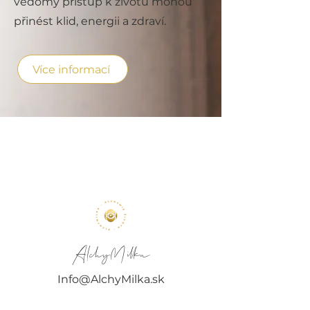
vědomý přístup k životu mohou
přinést klid, energii a zdraví.
Více informací
AlchyMilka
Info@AlchyMilka.sk