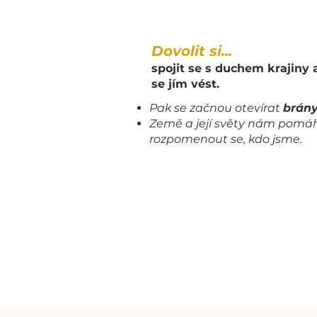
Dovolit si...
spojit se s duchem krajiny 
se jím vést.
Pak se začnou otevírat
brány
Země a její světy nám pomáh
rozpomenout se, kdo jsme.