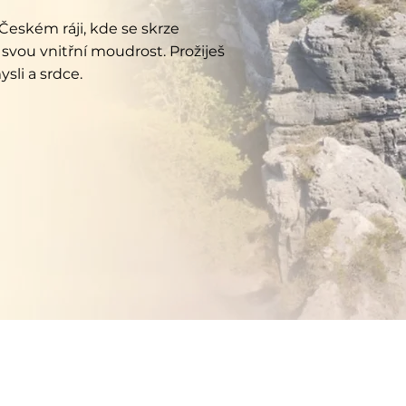
eském ráji, kde se skrze
 svou vnitřní moudrost. Prožiješ
ysli a srdce.