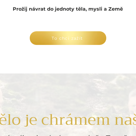
Prožij návrat do jednoty těla, mysli a Země
To chci zažít
ělo je chrámem na