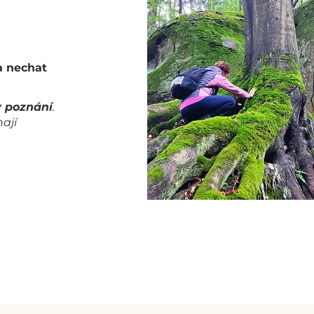
a nechat
 poznání
.
ají
i