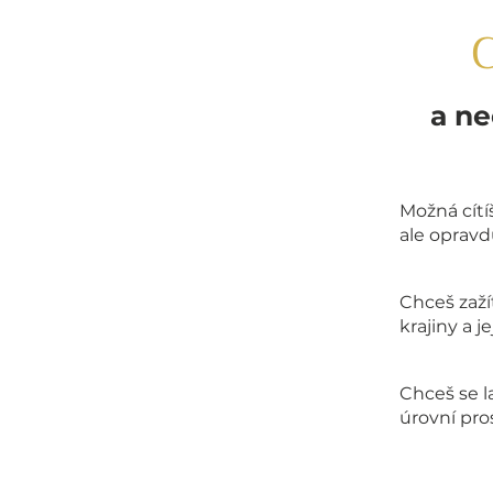
C
a ne
Možná cítí
ale opravdu
Chceš zaží
krajiny a 
Chceš se l
úrovní pro