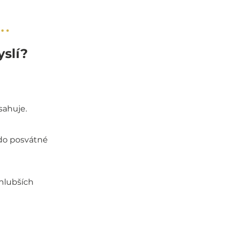
..
yslí?
sahuje.
 do posvátné
 hlubších