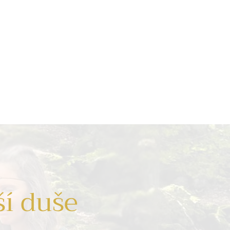
ší duše