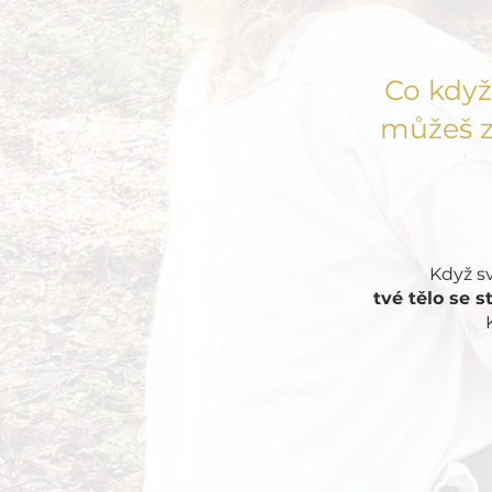
Co když
můžeš z
Když s
tvé tělo se 