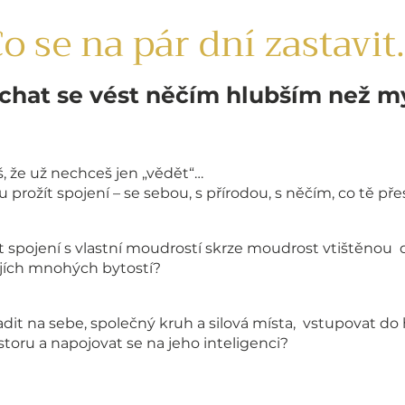
o se na pár dní zastavit.
chat se vést něčím hlubším než m
š, že už nechceš jen „vědět“…
 prožít spojení – se sebou, s přírodou, s něčím, co tě pře
t spojení s vlastní moudrostí skrze moudrost vtištěnou
jejích mnohých bytostí?
adit na sebe, společný kruh a silová místa, vstupovat do
storu a napojovat se na jeho inteligenci?