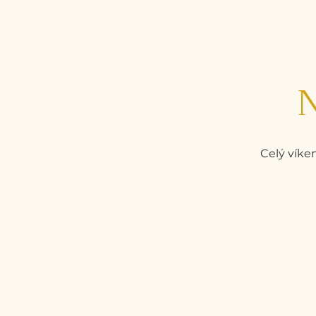
N
Celý víke