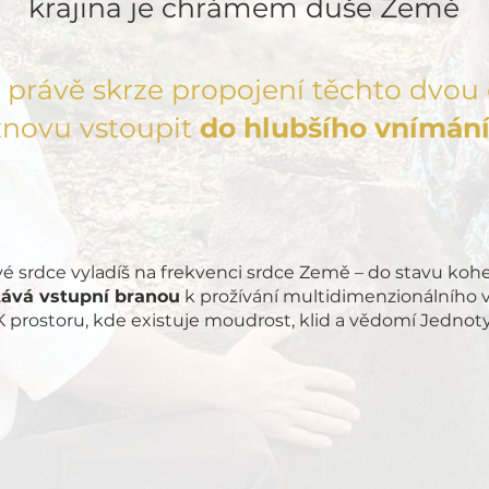
krajina je chrámem duše Země
 právě skrze propojení těchto dvo
novu vstoupit
do hlubšího vnímání
vé srdce vyladíš na frekvenci srdce Země – do stavu koh
stává vstupní branou
k prožívání multidimenzionálního
K prostoru, kde existuje moudrost, klid a vědomí Jednoty