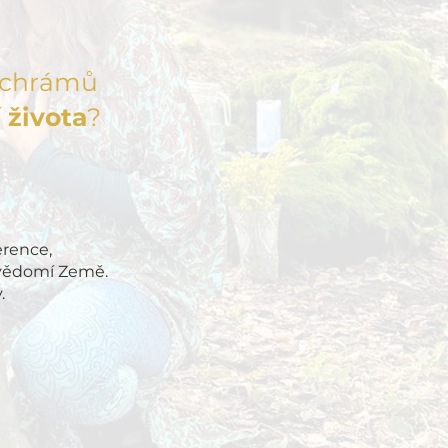
u chrámů
 života
?
erence,
 vědomí Země.
.