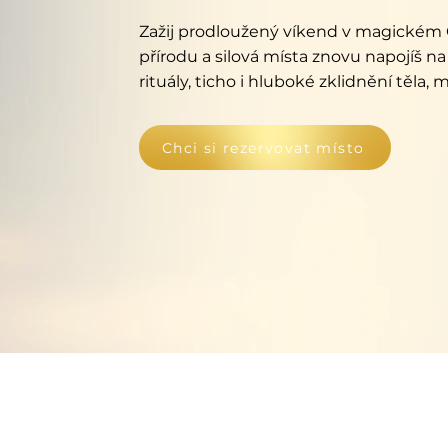
Zažij prodloužený víkend v magickém Č
přírodu a silová místa znovu napojíš na
rituály, ticho i hluboké zklidnění těla, m
Chci si rezervovat místo