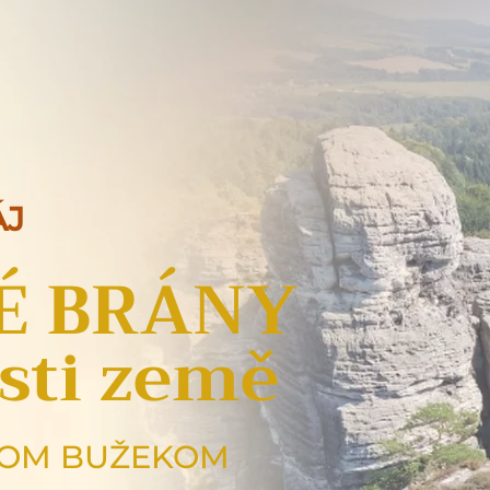
ÁJ
É BRÁNY
sti země
ŠOM BUŽEKOM