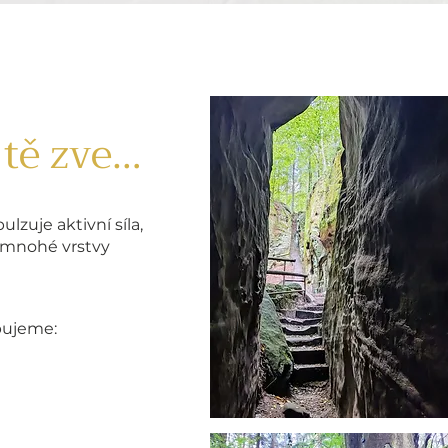
 tě zve…
lzuje aktivní síla,
 mnohé vrstvy
I
bujeme: