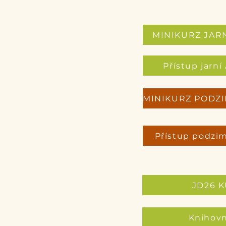
MINIKURZ JAR
Přístup jarn
Přístup podzi
JD26 
Knihov