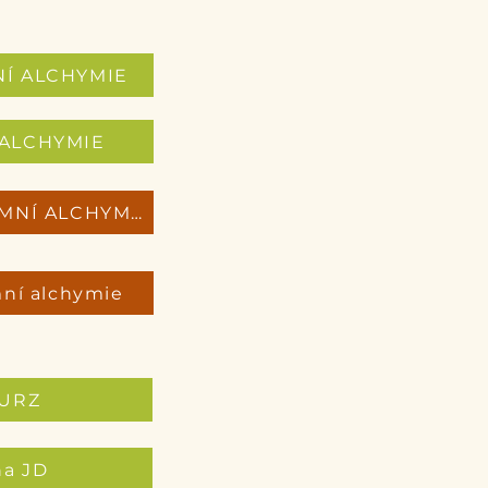
NÍ ALCHYMIE
í ALCHYMIE
MINIKURZ PODZIMNÍ ALCHYMIE
mní alchymie
KURZ
na JD