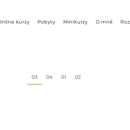
Online kurzy
Pobyty
Minikurzy
O mně
Roz
03
04
01
02