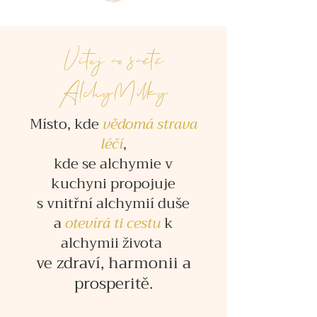
Vítej ve světě
AlchyMilky
Místo, kde
vědomá strava
léčí
,
kde se alchymie v
kuchyni propojuje
s vnitřní alchymií duše
a
otevírá ti cestu
k
alchymii života
ve zdraví, harmonii a
prosperitě.