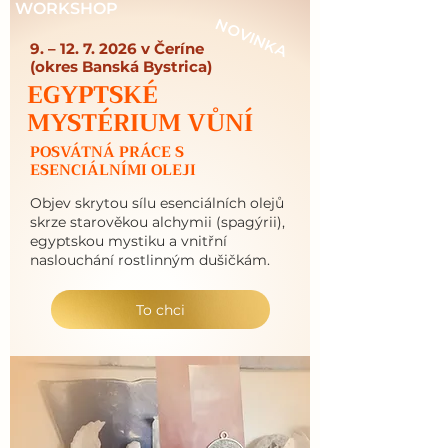
WORKSHOP
NOVINKA
9. –
12. 7. 2026
v Čeríne
(okres Banská Bystrica)
EGYPTSKÉ
MYSTÉRIUM VŮNÍ
POSVÁTNÁ PRÁCE S
ESENCIÁLNÍMI OLEJI
Objev skrytou sílu esenciálních olejů
skrze starověkou alchymii (spagýrii),
egyptskou mystiku a vnitřní
naslouchání rostlinným dušičkám.
To chci