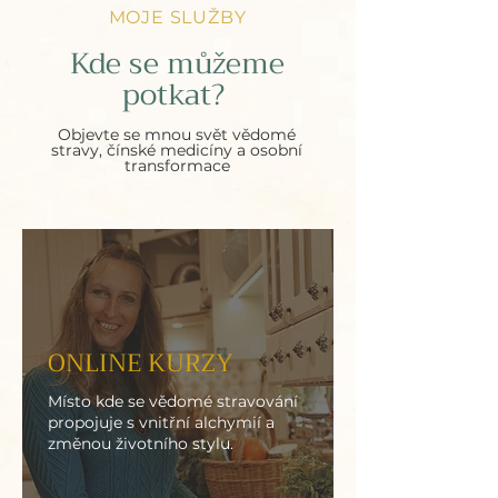
MOJE SLUŽBY
Kde se můžeme
potkat?
Objevte se mnou svět vědomé
stravy, čínské medicíny a osobní
transformace
ONLINE KURZY
Místo kde se vědomé stravování
propojuje s vnitřní alchymií a
změnou životního stylu.